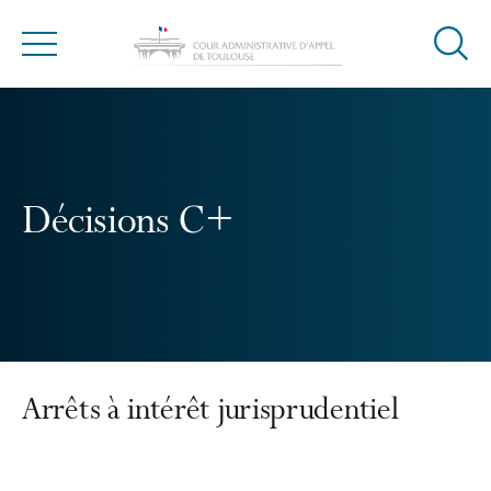
Ouvrir
Menu
la
modal
de
reche
Décisions C+
Arrêts à intérêt jurisprudentiel