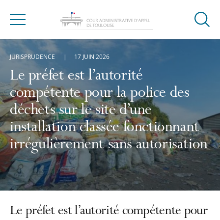
Ouvrir
Menu
la
modal
JURISPRUDENCE
17 JUIN 2026
de
reche
Le préfet est l’autorité
compétente pour la police des
déchets sur le site d’une
installation classée fonctionnant
irrégulièrement sans autorisation
Le préfet est l’autorité compétente pour