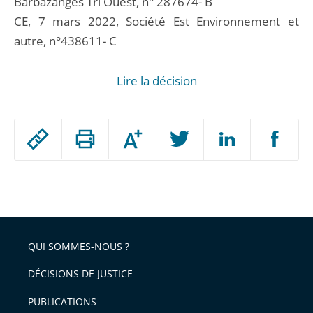
Barbazanges Tri Ouest, n° 287674- B
CE, 7 mars 2022, Société Est Environnement et
autre, n°438611- C
Lire la décision
Passer
Augmenter
le
ou
réduire
partage
Passer
la
taille
de
le
de
la
l'article
partage
police
pour
de
arriver
QUI SOMMES-NOUS ?
l'article
après
pour
DÉCISIONS DE JUSTICE
arriver
PUBLICATIONS
avant