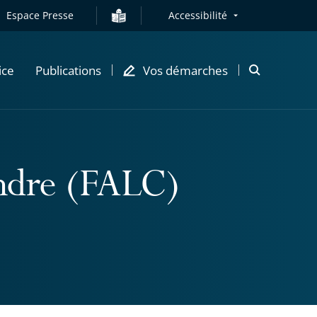
Espace Presse
Accessibilité
ice
Publications
Vos démarches
Ouvrir
la
modale
de
recherche
endre (FALC)