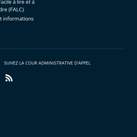
acile à lire et à
re (FALC)
t informations
s
SUIVEZ LA COUR ADMINISTRATIVE D'APPEL
Flux
RSS