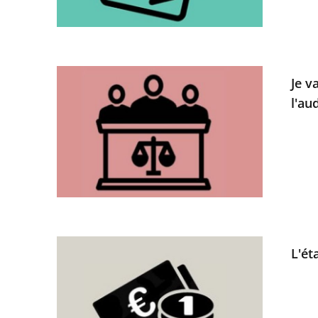
Je v
l'au
L'ét