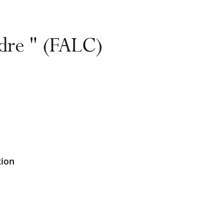
ndre " (FALC)
tion