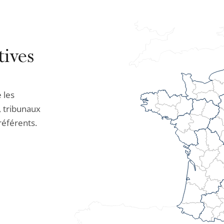
tives
 les
, tribunaux
 référents.