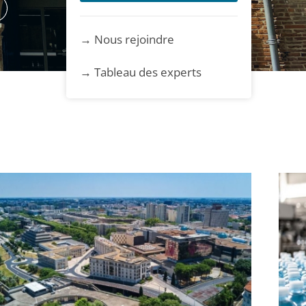
ion
matique
→ Nous rejoindre
usel
→ Tableau des experts