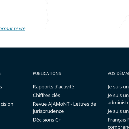
format texte
E
PUBLICATIONS
VOS DÉMA
s
Rapports d'activité
Je suis un
Chiffres clés
Je suis u
administr
cision
Revue AJAMoNT - Lettres de
jurisprudence
Je suis u
Décisions C+
Français F
comprend