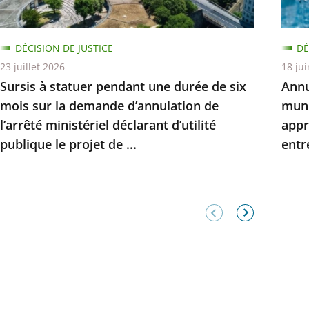
DÉCISION DE JUSTICE
DÉ
23 juillet 2026
18 ju
Sursis à statuer pendant une durée de six
Annu
mois sur la demande d’annulation de
muni
l’arrêté ministériel déclarant d’utilité
appr
publique le projet de ...
entr
Élément
Élément
précédent
suivant