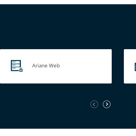
Ariane Web
Élément
Élément
précédent
suivant