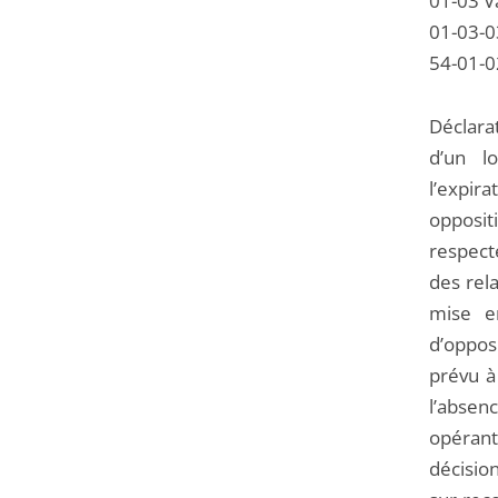
01-03 V
01-03-0
54-01-0
Déclarat
d’un lo
l’expir
opposit
respect
des rela
mise e
d’oppos
prévu à
l’absen
opérant
décision