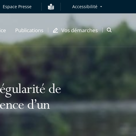
Espace Presse
Accessibilité
ice
Publications
Vos démarches
Ouvrir
la
modale
de
recherche
égularité de
tence d’un