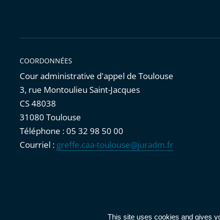
COORDONNÉES
Cour administrative d'appel de Toulouse
3, rue Montoulieu Saint-Jacques
CS 48038
31080 Toulouse
Téléphone : 05 32 98 50 00
Courriel :
greffe.caa-toulouse@juradm.fr
Accessibilité : partiellement conforme
|
Mentions légales
|
This site uses cookies and gives y