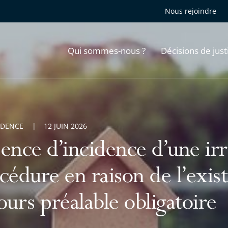
Nous rejoindre
Qui sommes-nous ?
Décisions de just
UDENCE
12 JUIN 2026
ence d’incidence d’une irr
cédure en raison de l’exis
ours préalable obligatoire