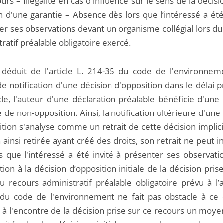
urs – Illégalité en cas d'influence sur le sens de la décis
n d'une garantie – Absence dès lors que l’intéressé a été
er ses observations devant un organisme collégial lors du
ratif préalable obligatoire exercé.
e déduit de l'article L. 214-35 du code de l'environnem
e notification d'une décision d'opposition dans le délai 
cle, l'auteur d'une déclaration préalable bénéficie d'une
e de non-opposition. Ainsi, la notification ultérieure d'une
tion s'analyse comme un retrait de cette décision implici
 ainsi retirée ayant créé des droits, son retrait ne peut i
s que l'intéressé a été invité à présenter ses observatio
tion à la décision d’opposition initiale de la décision pris
u recours administratif préalable obligatoire prévu à l’a
du code de l'environnement ne fait pas obstacle à ce 
 à l'encontre de la décision prise sur ce recours un moye