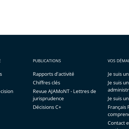
E
PUBLICATIONS
VOS DÉMA
s
Rapports d'activité
Je suis un
Chiffres clés
Je suis u
administr
cision
Revue AJAMoNT - Lettres de
jurisprudence
Je suis u
Décisions C+
Français F
comprend
Contact e