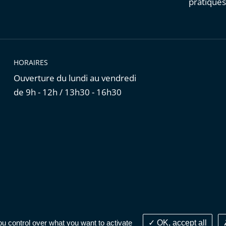
pratique
HORAIRES
Ouverture du lundi au vendredi
de 9h - 12h / 13h30 - 16h30
Cookies
|
Données personnelles
|
Publications administratives
ou control over what you want to activate
OK, accept all