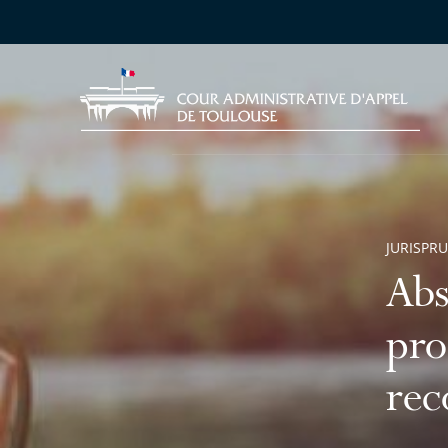
JURISPR
Abs
pro
rec