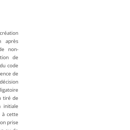
de
l'article
pour
arriver
 création
avant
on après
 de non-
ation de
1 du code
bsence de
écision
ligatoire
 tiré de
initiale
 à cette
ion prise