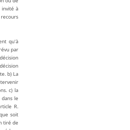
ion ou de
 invité à
 recours
ent qu'à
prévu par
 décision
 décision
te. b) La
ntervenir
ns. c) la
e dans le
rticle R.
que soit
n tiré de