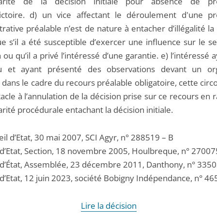
gularité de la décision initiale pour absence de p
ictoire. d) un vice affectant le déroulement d'une p
rative préalable n’est de nature à entacher d’illégalité la
e s’il a été susceptible d’exercer une influence sur le s
 ou qu’il a privé l’intéressé d’une garantie. e) l’intéressé 
u et ayant présenté des observations devant un or
l dans le cadre du recours préalable obligatoire, cette cir
tacle à l’annulation de la décision prise sur ce recours en 
larité procédurale entachant la décision initiale.
il d’Etat, 30 mai 2007, SCI Agyr, n° 288519 – B
 d’Etat, Section, 18 novembre 2005, Houlbreque, n° 270075
 d’État, Assemblée, 23 décembre 2011, Danthony, n° 3350
 d’Etat, 12 juin 2023, société Bobigny Indépendance, n° 46
Lire la décision