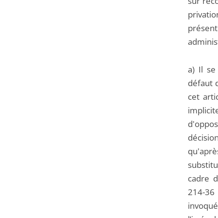
sur reco
privatio
présent
administ
a) Il s
défaut d
cet arti
implicit
d'opposi
décision
qu'aprè
substitu
cadre d
214-36 
invoqué