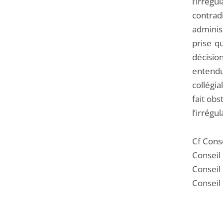
l’irré
contrad
administ
prise qu
décision
entend
collégia
fait obs
l’irrégu
Cf Conse
Conseil
Conseil
Conseil