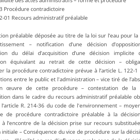
alidité des actes administratifs – forme et procédure
3 Procédure contradictoire
2-01 Recours administratif préalable
ion préalable déposée au titre de la loi sur l’eau pour la
tissement – notification d’une décision d’oppositi
ation du délai d’acquisition d’une décision implicite
ion équivalant au retrait de cette décision – oblig
er la procédure contradictoire prévue à l’article L. 122-
tions entre le public et l'administration – vice tiré de l’a
n œuvre de cette procédure – contestation de la d
ition dans le cadre du recours administratif préalable ob
 l’article R. 214-36 du code de l'environnement – moyen
ce de procédure contradictoire préalable à la décision 
 à l’encontre de la décision prise sur recours substituée
 initiale – Conséquence du vice de procédure sur la décis