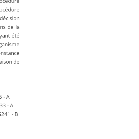
rocédure
rocédure
 décision
ens de la
ayant été
ganisme
constance
raison de
 - A
33 - A
5241 - B