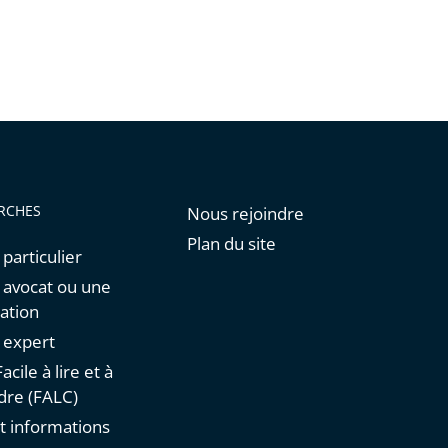
RCHES
Nous rejoindre
Plan du site
 particulier
n avocat ou une
ation
n expert
acile à lire et à
re (FALC)
t informations