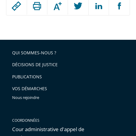
Passer
Augmenter
le
ou
réduire
partage
Passer
la
taille
de
le
de
la
l'article
partage
police
pour
de
arriver
QUI SOMMES-NOUS ?
l'article
après
pour
DÉCISIONS DE JUSTICE
arriver
PUBLICATIONS
avant
VOS DÉMARCHES
Nous rejoindre
COORDONNÉES
Cour administrative d'appel de