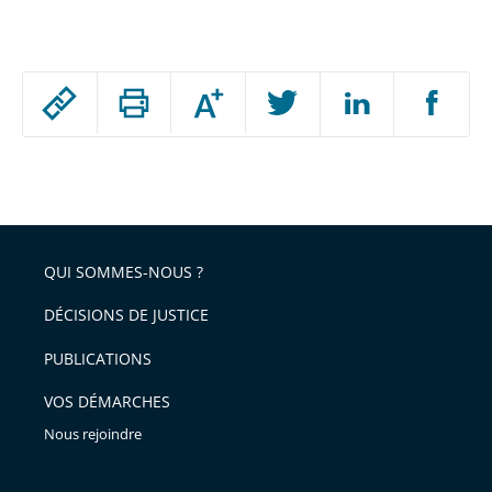
Passer
Augmenter
le
ou
réduire
partage
Passer
la
taille
de
le
de
la
l'article
partage
police
pour
de
arriver
QUI SOMMES-NOUS ?
l'article
après
pour
DÉCISIONS DE JUSTICE
arriver
PUBLICATIONS
avant
VOS DÉMARCHES
Nous rejoindre