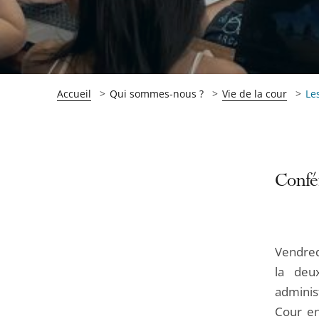
Accueil
Qui sommes-nous ?
Vie de la cour
Le
Passer
Passer
Confé
la
la
navigation
navigation
de
de
Vendred
l'article
l'article
la deu
pour
pour
adminis
arriver
arriver
Cour en
après
avant