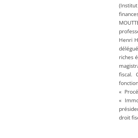
(Instit
finance
MOUTTE,
profess
Henri H
délégué
riches 
magistra
fiscal.
fonctio
« Procé
« Immob
préside
droit fi