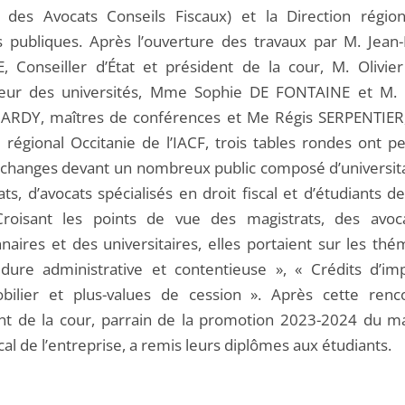
ut des Avocats Conseils Fiscaux) et la Direction régio
s publiques. Après l’ouverture des travaux par M. Jean-
 Conseiller d’État et président de la cour, M. Olivie
eur des universités, Mme Sophie DE FONTAINE et M. 
ARDY, maîtres de conférences et Me Régis SERPENTIER,
 régional Occitanie de l’IACF, trois tables rondes ont p
échanges devant un nombreux public composé d’universita
ts, d’avocats spécialisés en droit fiscal et d’étudiants 
 Croisant les points de vue des magistrats, des avoc
nnaires et des universitaires, elles portaient sur les th
dure administrative et contentieuse », « Crédits d’im
ilier et plus-values de cession ». Après cette renc
nt de la cour, parrain de la promotion 2023-2024 du m
scal de l’entreprise, a remis leurs diplômes aux étudiants.