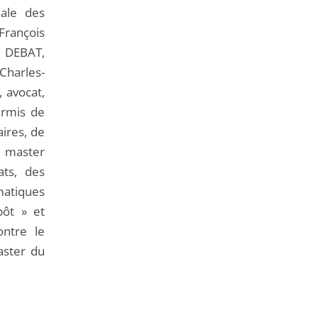
de
nale des
l'article
François
pour
r DEBAT,
arriver
Charles-
avant
 avocat,
ermis de
ires, de
de master
ats, des
ématiques
pôt » et
ontre le
aster du