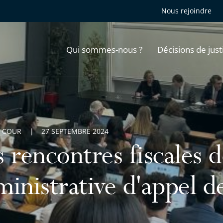
Nous rejoindre
Qui sommes-nous ?
Décisions de just
A COUR
27 SEPTEMBRE 2024
 rencontres fiscales d
ministrative d'appel d