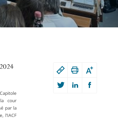
Passer
 2024
Augmenter
le
ou
réduire
partage
la
taille
de
de
la
Capitole
l'article
police
Passer
la cour
pour
le
é par la
arriver
partage
, l’IACF
après