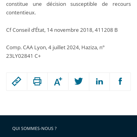
constitue une décision susceptible de recours
contentieux.
Cf Conseil d’État, 14 novembre 2018, 411208 B
Comp. CAA Lyon, 4 juillet 2024, Haziza, n°
23LY02841 C+
Passer
Augmenter
le
ou
réduire
partage
Passer
la
taille
de
le
de
la
l'article
partage
police
pour
de
arriver
QUI SOMMES-NOUS ?
l'article
après