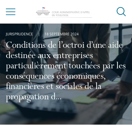
Ouvrir
Menu
la
modal
JURISPRUDENCE
18 SEPTEMBRE 2024
de
reche
Conditions de l’octroi d’une aide
destinée aux entreprises
particulièrement touchées par les
conséquences économiques,
financières et sociales de la
propagation d...