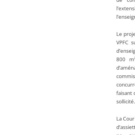
l’extens
l’ensei
Le proje
VPFC s
d’ensei
800 m²
d’aména
commiss
concurr
faisant 
sollicité.
La Cour
d’assiet