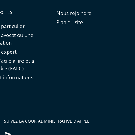
RCHES
Nous rejoindre
Plan du site
 particulier
n avocat ou une
ation
n expert
acile à lire et à
re (FALC)
t informations
s
SUIVEZ LA COUR ADMINISTRATIVE D'APPEL
Flux