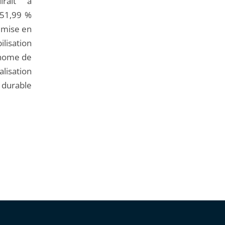
irait à
 51,99 %
a mise en
isation
onome de
alisation
 durable