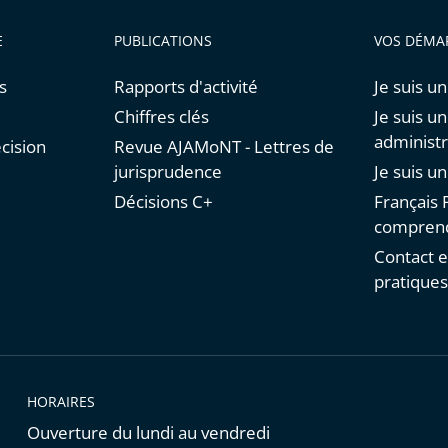
E
PUBLICATIONS
VOS DÉMA
s
Rapports d'activité
Je suis un
Chiffres clés
Je suis u
administr
cision
Revue AJAMoNT - Lettres de
jurisprudence
Je suis u
Décisions C+
Français F
comprend
Contact e
pratique
HORAIRES
Ouverture du lundi au vendredi