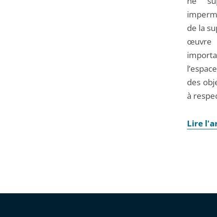
ne sup
impermé
de la su
œuvre 
importa
l’espace
des obj
à respec
Lire l'