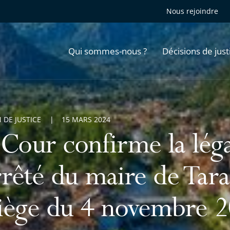
Nous rejoindre
Qui sommes-nous ?
Décisions de just
 DE JUSTICE
15 MARS 2024
 Cour confirme la léga
arrêté du maire de Tar
iège du 4 novembre 