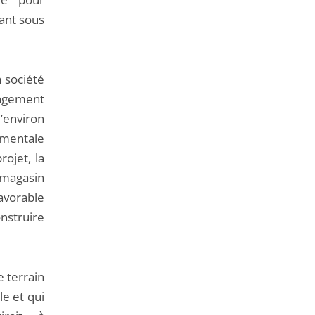
de
sant sous
l'article
pour
arriver
a société
avant
ngement
’environ
mentale
ojet, la
 magasin
avorable
onstruire
e terrain
le et qui