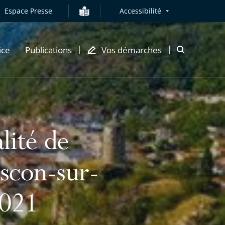
Espace Presse
Accessibilité
ice
Publications
Vos démarches
Ouvrir
la
modale
de
recherche
lité de
ascon-sur-
2021