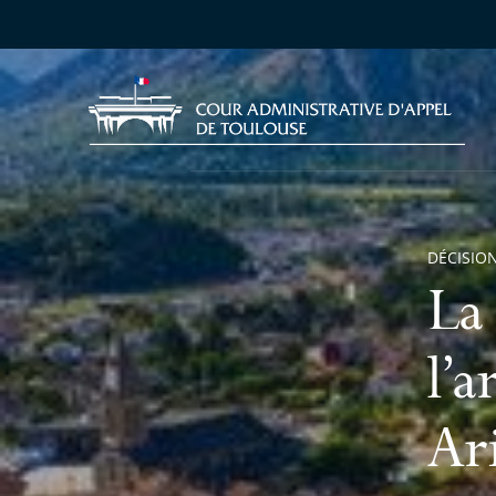
DÉCISION
La
l’
Ar